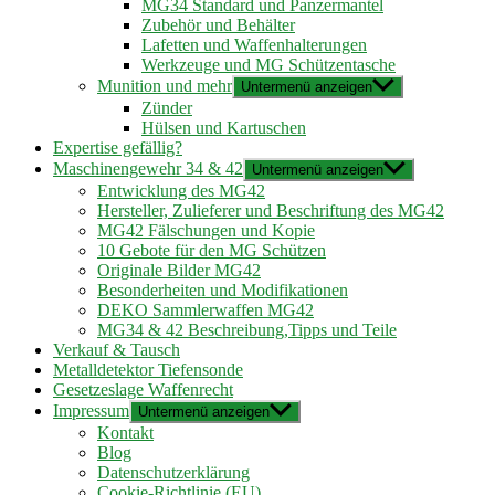
MG34 Standard und Panzermantel
Zubehör und Behälter
Lafetten und Waffenhalterungen
Werkzeuge und MG Schützentasche
Munition und mehr
Untermenü anzeigen
Zünder
Hülsen und Kartuschen
Expertise gefällig?
Maschinengewehr 34 & 42
Untermenü anzeigen
Entwicklung des MG42
Hersteller, Zulieferer und Beschriftung des MG42
MG42 Fälschungen und Kopie
10 Gebote für den MG Schützen
Originale Bilder MG42
Besonderheiten und Modifikationen
DEKO Sammlerwaffen MG42
MG34 & 42 Beschreibung,Tipps und Teile
Verkauf & Tausch
Metalldetektor Tiefensonde
Gesetzeslage Waffenrecht
Impressum
Untermenü anzeigen
Kontakt
Blog
Datenschutzerklärung
Cookie-Richtlinie (EU)