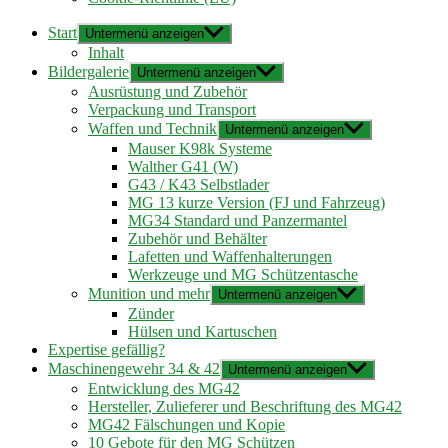
Start
Untermenü anzeigen
Inhalt
Bildergalerie
Untermenü anzeigen
Ausrüstung und Zubehör
Verpackung und Transport
Waffen und Technik
Untermenü anzeigen
Mauser K98k Systeme
Walther G41 (W)
G43 / K43 Selbstlader
MG 13 kurze Version (FJ und Fahrzeug)
MG34 Standard und Panzermantel
Zubehör und Behälter
Lafetten und Waffenhalterungen
Werkzeuge und MG Schützentasche
Munition und mehr
Untermenü anzeigen
Zünder
Hülsen und Kartuschen
Expertise gefällig?
Maschinengewehr 34 & 42
Untermenü anzeigen
Entwicklung des MG42
Hersteller, Zulieferer und Beschriftung des MG42
MG42 Fälschungen und Kopie
10 Gebote für den MG Schützen