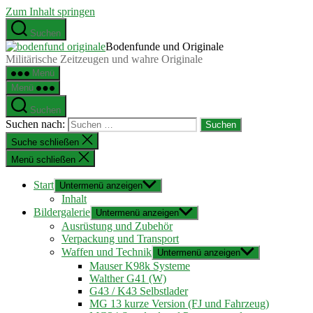
Zum Inhalt springen
Suchen
Bodenfunde und Originale
Militärische Zeitzeugen und wahre Originale
Menü
Menü
Suchen
Suchen nach:
Suche schließen
Menü schließen
Start
Untermenü anzeigen
Inhalt
Bildergalerie
Untermenü anzeigen
Ausrüstung und Zubehör
Verpackung und Transport
Waffen und Technik
Untermenü anzeigen
Mauser K98k Systeme
Walther G41 (W)
G43 / K43 Selbstlader
MG 13 kurze Version (FJ und Fahrzeug)