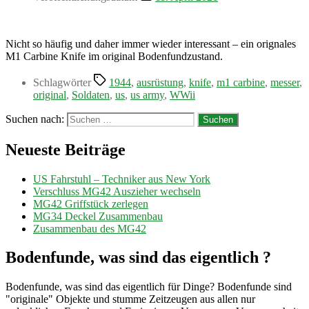
Nicht so häufig und daher immer wieder interessant – ein orignales
M1 Carbine Knife im original Bodenfundzustand.
Schlagwörter
1944
,
ausrüstung
,
knife
,
m1 carbine
,
messer
,
original
,
Soldaten
,
us
,
us army
,
WWii
Suchen nach:
Neueste Beiträge
US Fahrstuhl – Techniker aus New York
Verschluss MG42 Auszieher wechseln
MG42 Griffstück zerlegen
MG34 Deckel Zusammenbau
Zusammenbau des MG42
Bodenfunde, was sind das eigentlich ?
Bodenfunde, was sind das eigentlich für Dinge? Bodenfunde sind
"originale" Objekte und stumme Zeitzeugen aus allen nur