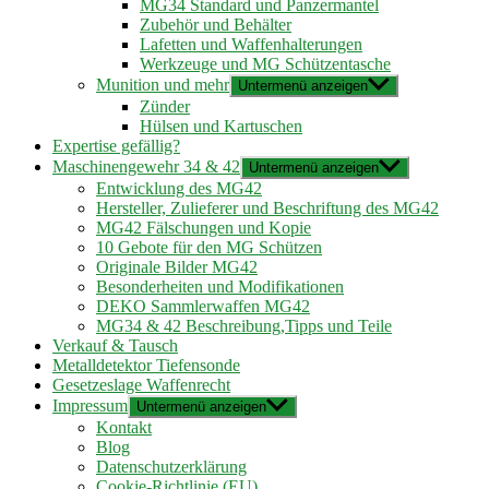
MG34 Standard und Panzermantel
Zubehör und Behälter
Lafetten und Waffenhalterungen
Werkzeuge und MG Schützentasche
Munition und mehr
Untermenü anzeigen
Zünder
Hülsen und Kartuschen
Expertise gefällig?
Maschinengewehr 34 & 42
Untermenü anzeigen
Entwicklung des MG42
Hersteller, Zulieferer und Beschriftung des MG42
MG42 Fälschungen und Kopie
10 Gebote für den MG Schützen
Originale Bilder MG42
Besonderheiten und Modifikationen
DEKO Sammlerwaffen MG42
MG34 & 42 Beschreibung,Tipps und Teile
Verkauf & Tausch
Metalldetektor Tiefensonde
Gesetzeslage Waffenrecht
Impressum
Untermenü anzeigen
Kontakt
Blog
Datenschutzerklärung
Cookie-Richtlinie (EU)