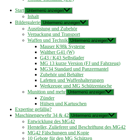
Start
Untermenü anzeigen
Inhalt
Bildergalerie
Untermenü anzeigen
Ausrüstung und Zubehör
Verpackung und Transport
Waffen und Technik
Untermenü anzeigen
Mauser K98k Systeme
Walther G41 (W)
G43 / K43 Selbstlader
MG 13 kurze Version (FJ und Fahrzeug)
MG34 Standard und Panzermantel
Zubehör und Behälter
Lafetten und Waffenhalterungen
Werkzeuge und MG Schützentasche
Munition und mehr
Untermenü anzeigen
Zünder
Hülsen und Kartuschen
Expertise gefällig?
Maschinengewehr 34 & 42
Untermenü anzeigen
Entwicklung des MG42
Hersteller, Zulieferer und Beschriftung des MG42
MG42 Fälschungen und Kopie
10 Gebote für den MG Schützen