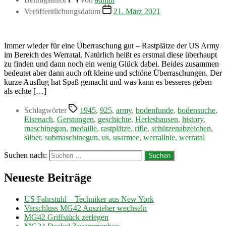
Veröffentlichungsdatum
21. März 2021
Immer wieder für eine Überraschung gut – Rastplätze der US Army
im Bereich des Werratal. Natürlich heißt es erstmal diese überhaupt
zu finden und dann noch ein wenig Glück dabei. Beides zusammen
bedeutet aber dann auch oft kleine und schöne Überraschungen. Der
kurze Ausflug hat Spaß gemacht und was kann es besseres geben
als echte […]
Schlagwörter
1945
,
925
,
army
,
bodenfunde
,
bodensuche
,
Eisenach
,
Gerstungen
,
geschichte
,
Herleshausen
,
history
,
maschinegun
,
medaille
,
rastplätze
,
rifle
,
schützenabzeichen
,
silber
,
submaschinegun
,
us
,
usarmee
,
werralinie
,
werratal
Suchen nach:
Neueste Beiträge
US Fahrstuhl – Techniker aus New York
Verschluss MG42 Auszieher wechseln
MG42 Griffstück zerlegen