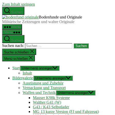
Zum Inhalt springen
Suchen
Bodenfunde und Originale
Militärische Zeitzeugen und wahre Originale
Menü
Menü
Suchen
Suchen nach:
Suche schließen
Menü schließen
Start
Untermenü anzeigen
Inhalt
Bildergalerie
Untermenü anzeigen
Ausrüstung und Zubehör
Verpackung und Transport
Waffen und Technik
Untermenü anzeigen
Mauser K98k Systeme
Walther G41 (W)
G43 / K43 Selbstlader
MG 13 kurze Version (FJ und Fahrzeug)