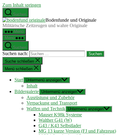
Zum Inhalt springen
Suchen
Bodenfunde und Originale
Militärische Zeitzeugen und wahre Originale
Menü
Menü
Suchen
Suchen nach:
Suche schließen
Menü schließen
Start
Untermenü anzeigen
Inhalt
Bildergalerie
Untermenü anzeigen
Ausrüstung und Zubehör
Verpackung und Transport
Waffen und Technik
Untermenü anzeigen
Mauser K98k Systeme
Walther G41 (W)
G43 / K43 Selbstlader
MG 13 kurze Version (FJ und Fahrzeug)