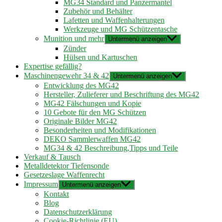
MG34 Standard und Panzermantel
Zubehör und Behälter
Lafetten und Waffenhalterungen
Werkzeuge und MG Schützentasche
Munition und mehr
Untermenü anzeigen
Zünder
Hülsen und Kartuschen
Expertise gefällig?
Maschinengewehr 34 & 42
Untermenü anzeigen
Entwicklung des MG42
Hersteller, Zulieferer und Beschriftung des MG42
MG42 Fälschungen und Kopie
10 Gebote für den MG Schützen
Originale Bilder MG42
Besonderheiten und Modifikationen
DEKO Sammlerwaffen MG42
MG34 & 42 Beschreibung,Tipps und Teile
Verkauf & Tausch
Metalldetektor Tiefensonde
Gesetzeslage Waffenrecht
Impressum
Untermenü anzeigen
Kontakt
Blog
Datenschutzerklärung
Cookie-Richtlinie (EU)