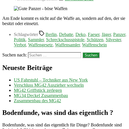
Am Ende kommt es nicht auf die Waffe an, sondern auf den, der sie
besitzt oder einsetzt.
Schlagwörter
Berlin
,
Debatte
,
Deko
,
Faeser
,
Jäger
,
Panzer
,
Politik
,
Sammler
,
Schreckschusspistole
,
Schützen
,
Silvester
,
Verbot
,
Waffengesetz
,
Waffensamler
,
Waffenschein
Suchen nach:
Neueste Beiträge
US Fahrstuhl – Techniker aus New York
Verschluss MG42 Auszieher wechseln
MG42 Griffstück zerlegen
MG34 Deckel Zusammenbau
Zusammenbau des MG42
Bodenfunde, was sind das eigentlich ?
Bodenfunde, was sind das eigentlich für Dinge? Bodenfunde sind