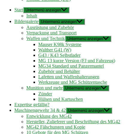
Start
Untermenü anzeigen
Inhalt
Bildergalerie
Untermenü anzeigen
Ausrüstung und Zubehör
Verpackung und Transport
Waffen und Technik
Untermenü anzeigen
Mauser K98k Systeme
Walther G41 (W)
G43 / K43 Selbstlader
MG 13 kurze Version (FJ und Fahrzeug)
MG34 Standard und Panzermantel
Zubehör und Behälter
Lafetten und Waffenhalterungen
Werkzeuge und MG Schützentasche
Munition und mehr
Untermenü anzeigen
Zünder
Hülsen und Kartuschen
Expertise gefällig?
Maschinengewehr 34 & 42
Untermenü anzeigen
Entwicklung des MG42
Hersteller, Zulieferer und Beschriftung des MG42
MG42 Fälschungen und Kopie
10 Gebote für den MG Schützen